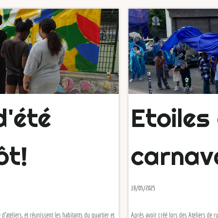
'été
Etoiles 
t!
carnava
19/05/2025
ers, et réunissent les habitants du quartier et
Après avoir créé lors des Ateliers de rue, une