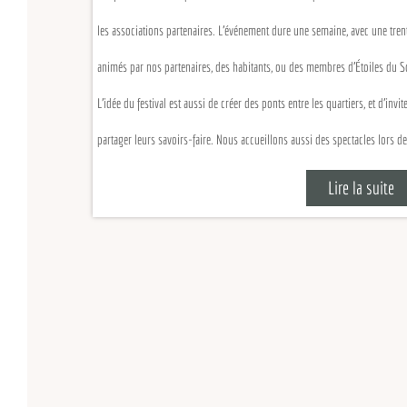
les associations partenaires. L'événement dure une semaine, avec une trentaine d'a
animés par nos partenaires, des habitants, ou des membres d'Étoiles du Sol.
L'idée du festival est aussi de créer des ponts entre les quartiers, et d'inviter des
partager leurs savoirs-faire. Nous accueillons aussi des spectacles lors de ces 
Lire la suite